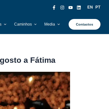
EN
PT
s
Caminhos
Media
Contactos
agosto a Fátima