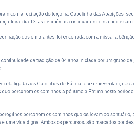
am com a recitação do terço na Capelinha das Aparições, segu
erça-feira, dia 13, as cerimónias continuaram com a procissão e
rinação dos emigrantes, foi encerrada com a missa, a bênção 
ontinuidade da tradição de 84 anos iniciada por um grupo de j
a.
ém ela ligada aos Caminhos de Fátima, que representam, não a
os que percorrem os caminhos a pé rumo a Fátima neste período,
regrinos percorrem os caminhos que os levam ao santuário, o
 e uma vida digna. Ambos os percursos, são marcados por desa