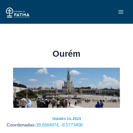
Skip
Main
to
Men
content
Ourém
Outubro 14, 2024
Coordenadas:
39.6564974, -8.5773408